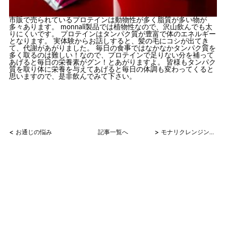
市販で売られているプロテインは動物性が多く脂質が多い物が
多々あります。 monnali製品では植物性なので、沢山飲んでも太
りにくいです。 プロテインはタンパク質が豊富で体のエネルギー
となります。 実体験からお話しすると、髪の毛にコシが出てき
て、代謝があがりました。 毎日の食事ではなかなかタンパク質を
多く取るのは難しい！なので、プロテインで足りない分を補って
あげると毎日の栄養素がグン！とあがりますよ。 皆様もタンパク
質を取り体に栄養を与えてあげると毎日の体調も変わってくると
思いますので、是非飲んでみて下さい。
<
>
お通じの悩み
記事一覧へ
モナリクレンジング