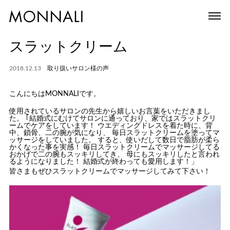
スラットクリーム
2018.12.13
取り扱いサロン様の声
こんにちは
MONNALIです。
使用されているサロンの先生から嬉しいお言葉をいただきまし
た。 ｢結婚式にむけてサロンに通っており、家ではスラットクリ
ームでケアをしています！ ウエディングドレスを着た時に、背
中、鎖骨、二の腕が気になり、 毎日スラットクリームを塗ってマ
ッサージをしていました。 すると、使いだして数日で脂肪が柔ら
かくなった事を実感！ 毎日スラットクリームでマッサージしてる
おかげで二の腕もスッキリしてき、 母にもスッキリしたと言われ
るようになりました！ 結婚式が終わっても愛用します！」
皆さまもぜひスラットクリームでマッサージしてみて下さい！