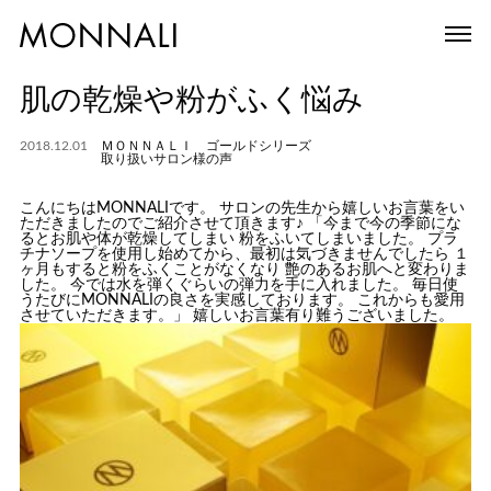
肌の乾燥や粉がふく悩み
2018.12.01
ＭＯＮＮＡＬＩ ゴールドシリーズ
取り扱いサロン様の声
こんにちはMONNALIです。 サロンの先生から嬉しいお言葉をい
ただきましたのでご紹介させて頂きます♪ 「今まで今の季節にな
るとお肌や体が乾燥してしまい 粉をふいてしまいました。 プラ
チナソープを使用し始めてから、最初は気づきませんでしたら １
ヶ月もすると粉をふくことがなくなり 艶のあるお肌へと変わりま
した。 今では水を弾くぐらいの弾力を手に入れました。 毎日使
うたびにMONNALIの良さを実感しております。 これからも愛用
させていただきます。」 嬉しいお言葉有り難うございました。