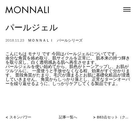
パールジェル
2018.11.23
ＭＯＮＮＡＬＩ パールシリーズ
こんにちは モナリ です 今回はパールジェルについてです。
余分な角質を絡め取り、肌サイクルを正常に。 肌本来の持つ輝き
を取り戻し、白く透明感ある肌へ再生させます。
パールジェルを使い始めてから、肌色がトーンアップし、お肌が
ツルツルに。 一度使うと手放せなくなる程、効果がすぐ分かりま
す。 普段角質がたまり、毛穴が溜まるとお肌に基礎化粧品が浸透
していきません。 角質からしっかり落とし、正常なターンオーバ
ーを繰り返せるように、しっかりケアしてくる製品ですよ。
<
>
スキンパワー
記事一覧へ
B83点セット（クリア・ヒート・チャージ）