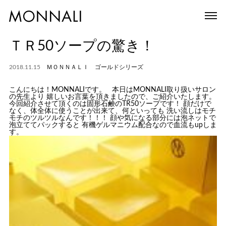
ＴＲ50ソープの驚き！
2018.11.15
ＭＯＮＮＡＬＩ ゴールドシリーズ
こんにちは！MONNALIです。 本日はMONNALI取り扱いサロン
の先生より 嬉しいお言葉を頂きましたので、ご紹介いたします。
今回紹介させて頂くのは固形石鹸のTR50ソープです！ 顔だけで
なく、体全体に使うことが出来て、何といっても 洗い流しはモチ
モチのツルツルなんです！！！ 顔や気になる部分には泡ネットで
泡立ててパックすると 有機ゲルマニウム配合なので血流もupしま
す。