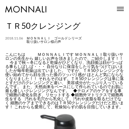
ＴＲ50クレンジング
2018.11.06
ＭＯＮＮＡＬＩ ゴールドシリーズ
取り扱いサロン様の声
こんにちは ＭＯＮＮＡＬＩです ＭＯＮＮＡＬＩ取り扱いサ
ロンの先生から 嬉しいお声を頂きましたので、ご紹介します！！
今まで秋～冬になると乾燥がひどくなり、洗顔後は顔がつっぱ
る事もしばしば・・・ 自分なりに保湿をしたり気をつけてはいま
したが毎年乾燥は出ていました。 ですが、ＴＲ50クレンジングを
使い始めてから顔を洗った後のツッパリ感が ほとんど気にならな
くなりました！！ それもそのはず。ＴＲ50クレンジングは単に落
とすだけのクレンジングと違い、 美容成分がたっぷり入っている
んです。 また、天然由来をベースにして作られているのでお肌に
最も優しいクレンジングなんです。 ◆テロメアのケアをする事
で細胞の老化を防ぎ、リセットする ◆細胞外マトリクスで細胞再
生をする 汚れを毛穴から乳化して、汚れや皮脂を取るだけでな
く 細胞のケアまでできるのはＴＲ50クレンジングだけだと思いま
す！ これからも愛用して、乾燥知らずの肌を目指していきます。