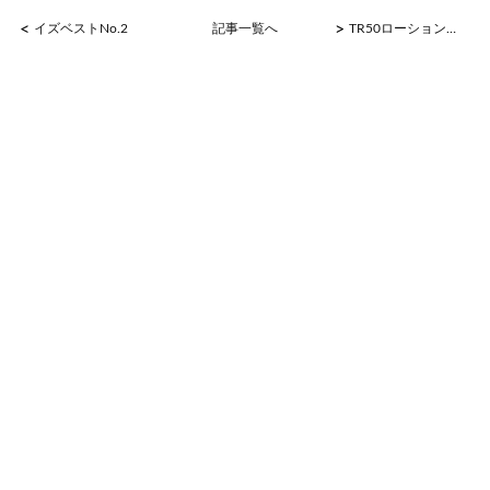
<
>
イズベストNo.2
記事一覧へ
TR50ローションで肌が変わる！！