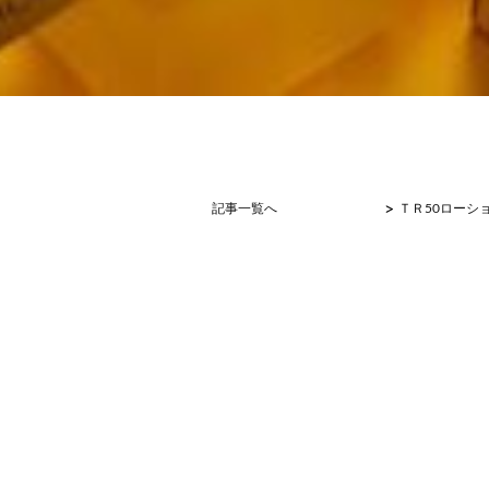
>
記事一覧へ
ＴＲ50ローシ