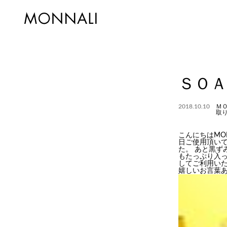
ＳＯＡ
2018.10.10
Ｍ
取
こんにちはMO
日ご使用頂い
た。 あと黒ず
もたっぷり入
してご利用い
嬉しいお言葉