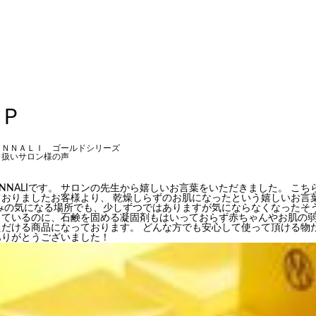
Ｐ
ＯＮＮＡＬＩ ゴールドシリーズ
り扱いサロン様の声
NNALIです。 サロンの先生から嬉しいお言葉をいただきました。 こち
ておりましたお客様より、 乾燥しらずのお肌になったという嬉しいお言
みの気になる場所でも、少しずつではありますが気にならなくなったそう
っているのに、石鹸を固める凝固剤もはいっておらず赤ちゃんやお肌の弱
ただける商品になっております。 どんな方でも安心して使って頂ける物
ありがとうございました！