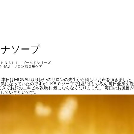
チナソープ
ＯＮＮＡＬＩ ゴールドシリーズ
NNALI サロン様専用ケア
す。 本日はMONALI取り扱いのサロンの先生から嬉しいお声を頂きました
気になっていたのですが TR５０ソープでお顔はもちろん 毎日全身を
てきてお顔のニキビや乾燥も 気にならなくなりました。 毎日のお風呂
用していきたいです。