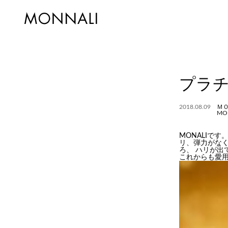
プラ
2018.08.09
Ｍ
MO
MONALIで
リ、弾力がなく
ろ、 ハリが出
これからも愛