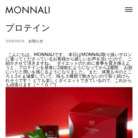
プロテイン
2018.08.01
お知らせ
こんにちは。MONNALIです。 本日はMONNALI取り扱いサロン
に通ってくださっているお客様から嬉しいお声を頂いたので、 ご
紹介させて頂きますね。 ダイエットのために食事を置き換えよ
うと、プロテインを昼食に2袋飲むようになってから2週間、 お肌
にハリと潤いを感じるようになりました。 また、体重も今のとこ
ろ１.5ｋｇ減量していて、味も３種類で飽きないので長く続けら
れそうです！ とても楽しくダイエットできているので、これから
も頑張ります（＊＾Ｏ＾*)