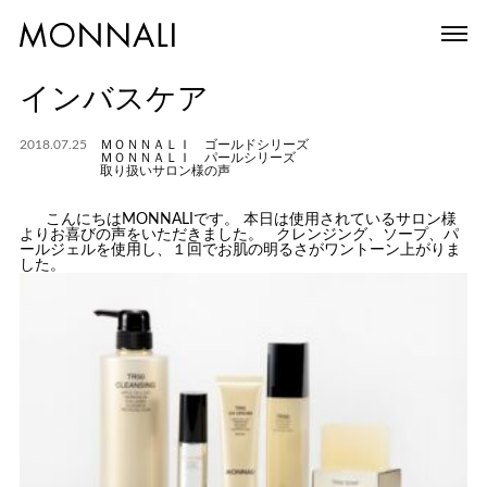
インバスケア
2018.07.25
ＭＯＮＮＡＬＩ ゴールドシリーズ
ＭＯＮＮＡＬＩ パールシリーズ
取り扱いサロン様の声
こんにちはMONNALIです。
本日は使用されているサロン様
よりお喜びの声をいただきました。
クレンジング、ソープ、パ
ールジェルを使用し、１回でお肌の明るさがワントーン上がりま
した。