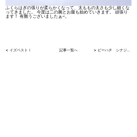
ふくらはぎの張りが柔らかくなって、太ももの太さも少し細くな
ってきました。 今度は二の腕とお腹も始めていきます。 頑張り
ます！ 有難うございましたぁ~。
<
>
イズベストⅠ
記事一覧へ
ビーハチ シナジードリンク