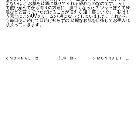
要ないほど お肌を綺麗に魅せてくれる優れものなのです。 そし
て使い始めてから周りの方達に、肌白くなった？ ツヤっぽくて綺
麗などと言っていただけることが増えて 凄く嬉しいです！私はも
う完全にこのUVクリームの 虜になってしまいました。これから
も毎日使い続けて日焼け知らずの 綺麗なお肌を目指してお手入れ
頑張っていきます。
<
>
ＭＯＮＮＡＬＩコンテスト 発毛部門 最優秀賞２
記事一覧へ
ＭＯＮＮＡＬＩ プラチナソープ