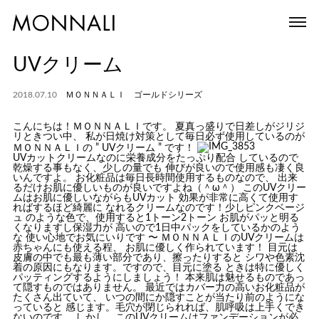
UVクリーム
2018.07.10
ＭＯＮＮＡＬＩ ゴールドシリーズ
こんにちは！ＭＯＮＮＡＬＩです。 夏真っ盛りで日差しがジリジ
リときつい中、 私が日焼け対策として毎日必ず使用しているのが
ＭＯＮＮＡＬＩの ” UVクリーム ” です！
UVカットクリームなのに栄養成分をたっぷり配合 しているので
乾燥する事もなく、少しの量でも 伸びが良いので使用感も凄く良
いんですよ。 お化粧品は毎日長時間使用するものなので、 出来
るだけお肌に優しいものが良いですよね（＾ω＾） このUVクリー
ムはお肌に優しいながらもUVカット 効果が非常に高くて使用す
ればするほど綺麗に なれるクリームなのです！少しピンクベージ
ュ のような色で、使用すると1トーン2トーン お肌がパッと明る
くなりますし保湿力が 高いので1日中パックをしているかのよう
な 使い心地でお気にいりです 〜 ＭＯＮＮＡＬＩのUVクリームは
赤ちゃんにも使える程、 お肌に優しく作られています！ 目元は
皮膚の中でも最も薄い部分であり、擦ったりすると シワや色素沈
着の原因にもなります。ですので、目元に塗る ときは特に優しく
パッティングするようにしましょう！ 本来肌は魅せるものであっ
て隠すものではありません。 最近ではカバー力の高いお化粧品が
たくさん出ていて、 いつの間にか隠すことが当たり前のようにな
っていると 感じます。毛穴が閉じられれば、肌呼吸は上手くでき
ないのです。 しかし、このUVクリームはファンデーションが必