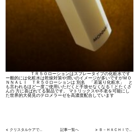
ＴＲ５０ローションはスプレータイプの化粧水です
ー般的には化粧水は乾燥対策や潤いのイメージが多いですがＭＯ
ＮＮＡＬＩ ＴＲ５０ローションは 別名 「若返り化粧水」 と
も言われるほど一度ご使用いただくと手放せなくなる！とたくさ
んの 方に喜ばれてる製品です。 マトリックスや不老を可能にし
た世界的大発見のテロメラーゼを高濃度配合しています
<
>
クリスタルケアでアンチエイジング小顔
記事一覧へ
Ｂ－ＨＡＣＨＩで不規則な食生活でも体形キープ