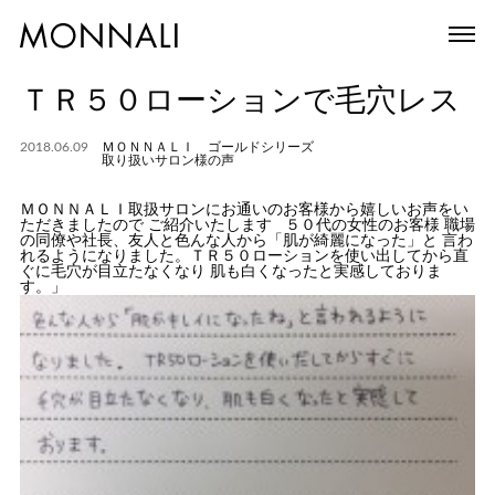
ＴＲ５０ローションで毛穴レス
2018.06.09
ＭＯＮＮＡＬＩ ゴールドシリーズ
取り扱いサロン様の声
ＭＯＮＮＡＬＩ取扱サロンにお通いのお客様から嬉しいお声をい
ただきましたので ご紹介いたします ５０代の女性のお客様
職場
の同僚や社長、友人と色んな人から「肌が綺麗になった」と
言わ
れるようになりました。ＴＲ５０ローションを使い出してから直
ぐに毛穴が目立たなくなり
肌も白くなったと実感しておりま
す。」