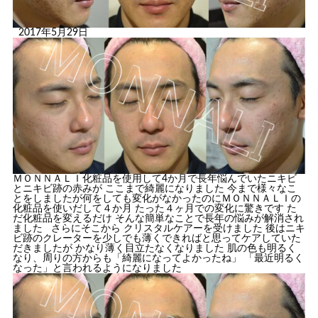
2017年5月29日
ＭＯＮＮＡＬＩ化粧品を使用して4か月で長年悩んでいたニキビ
とニキビ跡の赤みが ここまで綺麗になりました 今まで様々なこ
とをしましたが何をしても変化がなかったのにＭＯＮＮＡＬＩの
化粧品を使いだして４か月 たった４ヶ月での変化に驚きです た
だ化粧品を変えるだけ そんな簡単なことで長年の悩みが解消され
ました さらにそこから クリスタルケアーを受けました 後はニキ
ビ跡のクレーターを少しでも薄くできればと思ってケアしていた
だきましたが かなり薄く目立たなくなりました 肌の色も明るく
なり、周りの方からも「綺麗になってよかったね」 「最近明るく
なった」と言われるようになりました