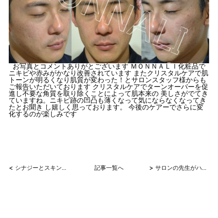
お写真とコメントありがとございます ＭＯＮＮＡＬＩ化粧品で
ニキビや赤みがかなり改善されています またクリスタルケアで肌
トーンが明るくなり肌質が変わった！とサロンスタッフ様からも
ご報告いただいております クリスタルケアでターンオーバーを促
進し不要な角質を取り除くことによって肌本来の 美しさがでてき
ていますね。ニキビ跡の凹凸も薄くなって気にならなくなってき
たとお聞き し嬉しく思っております。 今後のケアーでさらに変
化するのが楽しみです
<
>
シナジーとスキンパワー
記事一覧へ
サロンの先生がハマります＾＾