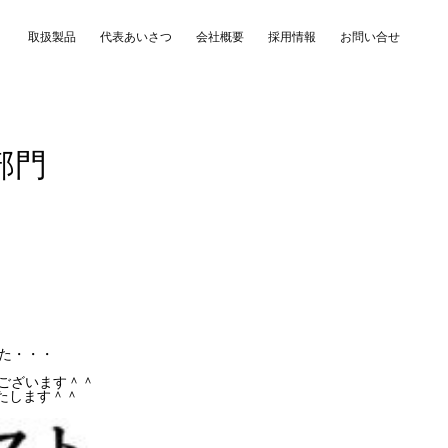
取扱製品
代表あいさつ
会社概要
採用情報
お問い合せ
毛部門
った・・・
ございます＾＾
たします＾＾