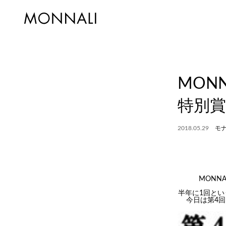
MON
特別賞
2018.05.29
モ
MONN
半年に1回と
今日は第4