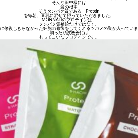
そんな田中様には
髪の根本
そうタンパク質である Protein
を毎朝、豆乳に混ぜて摂っていただきました。
MONNALIのプロテインは、
タンパク質補給だけではなく、
に修復しきらなかった細胞の修復をしてくれるツバメの巣が入っていま
弱った頭皮改善には
もってこいなプロテインです。