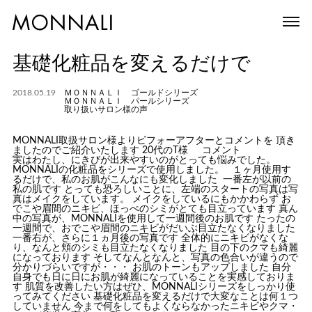
基礎化粧品を変えるだけで
2018.05.19
ＭＯＮＮＡＬＩ ゴールドシリーズ
ＭＯＮＮＡＬＩ パールシリーズ
取り扱いサロン様の声
MONNALI取扱サロン様よりビフォーアフターとコメントを 頂き
ましたのでご紹介いたします 20代のT様 コメント
実はわたし、にきびが出来やすいのがとっても悩みでした。
MONNALIの化粧品をシリーズで使用しました。 １ヶ月使用す
るだけで、私のお肌がこんなにも変化しました
一番左が以前の
私の肌です とっても恐ろしいことに、左端のスタートの写真は写
真はメイクをしています。 メイクをしているにもかかわらず お
でこや眉間のニキビ、ほっぺのシミがとても目立っています 真ん
中の写真が、MONNALIを使用して一週間後のお肌です たったの
一週間で、おでこや眉間のニキビがだいぶ目立たなくなりました
一番右が、さらに１ヵ月後の写真です 全体的にニキビがなくな
り、なんと頬のシミも目立たなくなりました 目の下のクマも綺麗
になっております そしてなんとなんと、写真の色合いが違うので
分かりづらいですが・・・ お肌のトーンもアップしました 自分
自身でも日に日にお肌が綺麗になっていることを実感しておりま
す 肌質を改善したい方はぜひ、MONNALIシリーズをしっかり使
ってみてください 基礎化粧品を変えるだけで大変なことは何１つ
していません 今まで何をしてもよくならなかったニキビやクマ・