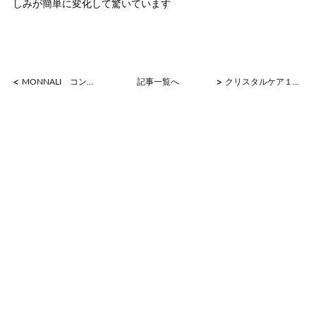
しみが簡単に変化して驚いています
<
>
MONNALI コンテスト 最優秀賞２
記事一覧へ
クリスタルケア１回で