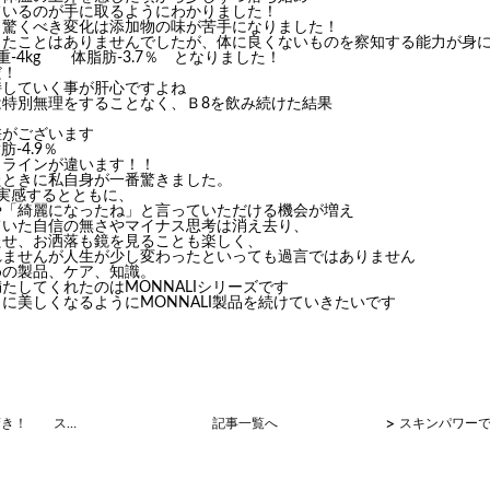
ているのが手に取るようにわかりました！
も驚くべき変化は添加物の味が苦手になりました！
したことはありませんでしたが、体に良くないものを察知する能力が身
重-4kg 体脂肪-3.7％ となりました！
だ！
持していく事が肝心ですよね
は特別無理をすることなく、Ｂ8を飲み続けた結果
差がございます
肪-4.9％
ィラインが違います！！
たときに私自身が一番驚きました。
実感するとともに、
や「綺麗になったね」と言っていただける機会が増え
ていた自信の無さやマイナス思考は消え去り、
たせ、お洒落も鏡を見ることも楽しく、
れませんが
人生が少し変わったといっても過言ではありません
めの製品、ケア、知識。
たしてくれたのはMONNALIシリーズです
に美しくなるようにMONNALI製品を続けていきたいです
>
病院の先生も驚き！ スキンパワー
記事一覧へ
スキンパワー