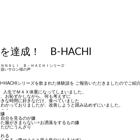
を達成！ B-HACHI
ＯＮＮＡＬＩ Ｂ－ＨＡＣＨＩシリーズ
り扱いサロン様の声
らB=HACHIシリーズを飲まれた体験談を ご報告いただきましたのでご紹
前、人生でＭＡＸ体重になってしまいました。
は、お恥ずかしながら、何も考えずに
好きな時間に好きなだけ、食べていました
はわかっておりましたが、改善しようと踏み込めずにいました。
・・・
が嫌
た自分を見るのが嫌
いた服がきまらない⇒
お洒落をするもの嫌
るたびにうんざり
られる