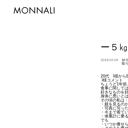
ー５㎏
2018.05.09
Ｍ
取
20代 I様か
I様コメント
ちょうど1年
食事に関して
好きなものを
身体に悪いと
その頃の私は
・鏡を見るの
・写真に写っ
・今まで着て
・体重計に乗
でも
・いつか痩せ