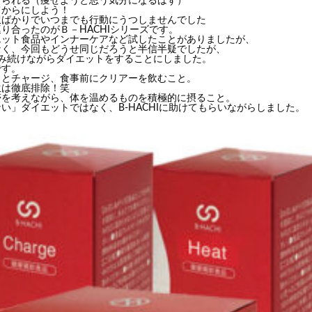
せられる（痩せようと思う気分になるはず）
てからにしよう！
訳ばかりでいつまでも行動にうつしませんでした
り合ったのがＢ－HACHIシリーズです。
エット食品やインナーケアなど試したことがありましたが、
なく、今回もどうせ同じだろうと半信半疑でしたが、
飲み続けながらダイエットをすることにしました。
です。
トとチャージ、食事前にクリアーを飲むこと。
生は徹底排除！笑
帯を考えながら、体を温めるものを積極的に摂ること。
い」ダイエットではなく、B-HACHIに助けてもらいながらしました。