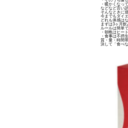
・そのうち痩
・暖かくなっ
などなど言い
そんなときに巡
今までもダイ
どれも体感は
まずは3ヶ月
ルールは簡単
・朝晩はヒー
・食事は不摂
質・量・時間
決して「食べな