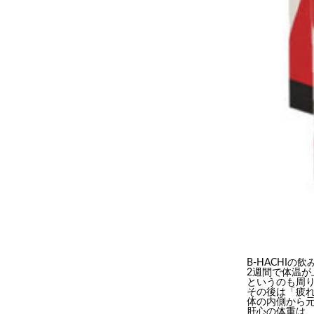
B-HACHI
2週間で体温
というのも周
その後は「疲
体の内側から
肝心の体重は