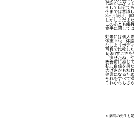
代謝が上がっ
そして自分で
今までは意識
3ヶ月続け、体
しかしまだま
このあとも維
食事に関して
効果には個人
体重-5kg 体脂
なによりボデ
写真で比較し
Ｂ8のすごさを
「痩せたね」
改善前に感じ
私に自信を持
大げさかも知
健康になるた
それをすべて満
これからもさら
<