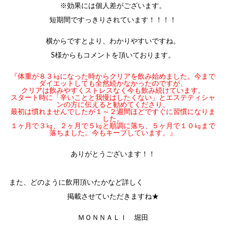
※効果には個人差がございます。
短期間ですっきりされています！！！！
横からですとより、わかりやすいですね。
S様からもコメントを頂いております。
『体重が８３㎏になった時からクリアを飲み始めました。今まで
ダイエットしても全然続かなかったのですが、
クリアは飲みやすくストレスなく今も飲み続けています。
スタート時に「辛いことと我慢はしたくない」とエステティシャ
ンの方に伝えると勧めてくださり、
最初は慣れませんでしたが１～２週間ほどですぐに習慣になりま
した。
１ヶ月で３㎏、２ヶ月で５㎏と順調に落ち、５ヶ月で１０㎏まで
落ちました。今もキープしています。』
ありがとうございます！！
また、どのように飲用頂いたかなど詳しく
掲載させていただきますね★
ＭＯＮＮＡＬＩ 堀田