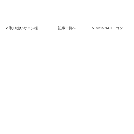
<
>
取り扱いサロン様からお喜びの声
記事一覧へ
MONNALI コンテスト優秀賞２