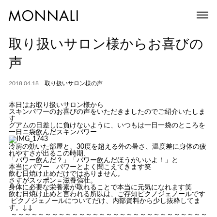
取り扱いサロン様からお喜びの
声
2018.04.18
取り扱いサロン様の声
本日はお取り扱いサロン様から
スキンパワーのお喜びの声をいただきましたのでご紹介いたしま
す
グアムの日差しに負けないように、いつもは一日一袋のところを
一日ニ袋飲んだ
スキンパワー
冷房の効いた部屋と、30度を超える外の暑さ、温度差に身体の疲
れやすさが出るこの時期、
「
パワー
飲んだ？」「
パワー
飲んだほうがいいよ！」と
本当に
パワー
パワー
とよく聞こえてきます
笑
飲む日焼け止めだけではありません。
さすがスッポン＝滋養強壮。
身体に必要な栄養素が取れることで本当に元気になれます
笑
飲む日焼け止めと言われる所以は、ご存知ピクノジェノールです
ピクノジェノールについてだけ、内部資料から少し抜粋してま
す。↓↓
～～～～～～～～～～～～～～～～～～～～～～～～～～～～～