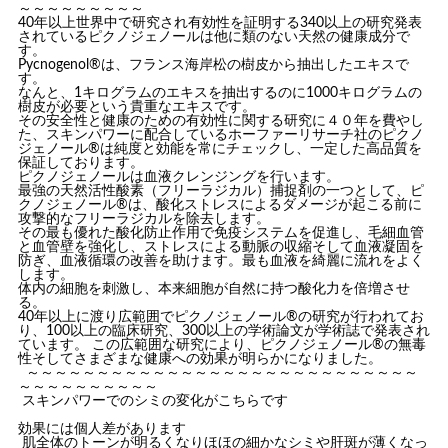
～～～～～～～～～
40年以上世界中で研究され有効性を証明する340以上の研究発表
されているピクノジェノールは他に類のない天然の健康成分で
す。
Pycnogenol®は、フランス海岸松の樹皮から抽出したエキスで
す。
なんと、1キログラムのエキスを抽出するのに1000キログラムの
樹皮が必要という貴重なエキスです。
その安全性と健康のための有効性に関する研究に４０年を費やし
た、スキンパワーに配合しているホーファーリサーチ社のピクノ
ジェノール®は純度と効能を常にチェックし、一定した高品質を
保証しております。
ピクノジェノールは血液クレンジングを行います
。
最強の天然活性酸素（フリーラジカル）捕捉剤の一つとして、ピ
クノジェノール®は、酸化ストレスによるダメージが起こる前に
攻撃的なフリーラジカルを除去します。
その最も優れた酸化防止作用で免疫システムを促進し、毛細血管
と血管壁を強化し、ストレスによる動脈の収縮そして血液凝固を
防ぎ、血液循環の改善を助けます。最も血液を綺麗に流れをよく
します。
体内の細胞を刺激し、本来細胞が自然に持つ酸化力を倍増させ
る
。
40年以上に渡り広範囲でピクノジェノール®の研究が行われてお
り、100以上の臨床研究、300以上の学術論文が学術誌で発表され
ています。 この広範囲な研究により、ピクノジェノール®の無毒
性そしてさまざまな健康への効果が明らかになりました。
～～～～～～～～～～～～～～～～～～～～～～～～～～～～
～～～～～～～～～～
スキンパワー
でのシミの変化がこちらです
効果には個人差があります
肌全体のトーンが明るくなりほほの細かなシミや肝斑が薄くなっ