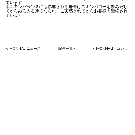
ています
ホルモンバランスにも影響される肝斑はスキンパワーを飲みだし
てからみるみる薄くなられ、ご実感されてからお客様も継続され
ています
<
>
MONNALIニュース
記事一覧へ
MONNALI コンテスト BODY部門 優秀賞