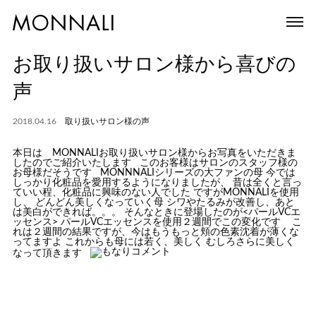
お取り扱いサロン様から喜びの
声
2018.04.16
取り扱いサロン様の声
本日は MONNALIお取り扱いサロン様からお写真をいただきま
したのでご紹介いたします このお客様はサロンのスタッフ様の
お母様だそうです MONNNALIシリーズの大ファンの母
今では
しっかり化粧品を愛用するようになりましたが、 昔は全くと言っ
ていい程、化粧品に興味のない人でした
ですがMONNALIを使用
し、 どんどん美しくなっていく母
シワやたるみが改善し、あと
は美白ができれば。。。 そんなときに登場したのが<パールVCエ
ッセンス> パールVCエッセンスを使用２週間でこの変化です
こ
れは２週間の結果ですが、今はもうもっと頬の色素沈着が薄くな
ってますよ
これからも母には若く、美しく
むしろさらに美しく
なって頂きます