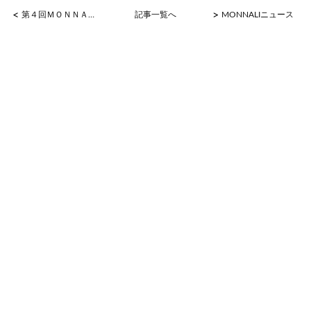
<
>
第４回ＭＯＮＮＡＬＩコンテスト ＢＯＤＹ部門 特別賞受賞★
記事一覧へ
MONNALIニュース