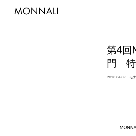
第4回
門 特
2018.04.09
モ
MONN