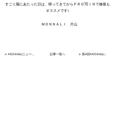
すごく陽にあたった日は、帰ってきてからＰＲＯTEＩＮで修復も
オススメです♪
ＭＯＮＮＡＬＩ 片山
<
>
MONNALIニュース No18
記事一覧へ
第4回MONNALIコンテスト ＢＯＤＹ部門 特別賞受賞♪