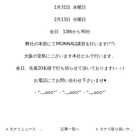
1月31日 水曜日
2月13日 火曜日
全日 13時から90分
弊社の本部にてMONNALI講習を行います(^^)
大阪の堂島にございます本社ビルで行います。
各日、先着20名様で打ち切らせて頂いております(＞＜)
お電話にてお問い合わせ下さいませ♥
・*:..｡o○☼*ﾟ・*:..｡o○☼*ﾟ・*:..｡o○☼*ﾟ
<
>
モナリニュース No.8
記事一覧へ
モナリ取り扱いサロン様の声1