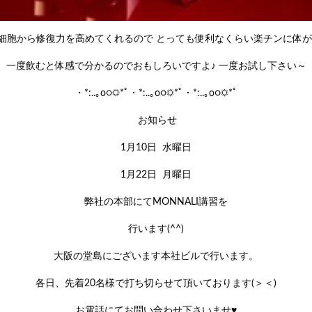
HIは細胞から修復力を高めてくれるので とっても便利なくらい楽チンに体が
一度飲むと体感で分かるのでおもしろいですよ♪ 一度お試し下さい～
・*:..｡o○☼*ﾟ・*:..｡o○☼*ﾟ・*:..｡o○☼*ﾟ
お知らせ
1月10日 水曜日
1月22日 月曜日
弊社の本部にてMONNALI講習を
行います(^^)
大阪の堂島にございます本社ビルで行います。
各日、先着20名様で打ち切らせて頂いております(＞＜)
お電話にてお問い合わせ下さいませ♥