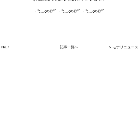
・*:..｡o○☼*ﾟ・*:..｡o○☼*ﾟ・*:..｡o○☼*ﾟ
>
No.7
記事一覧へ
モナリニュース 