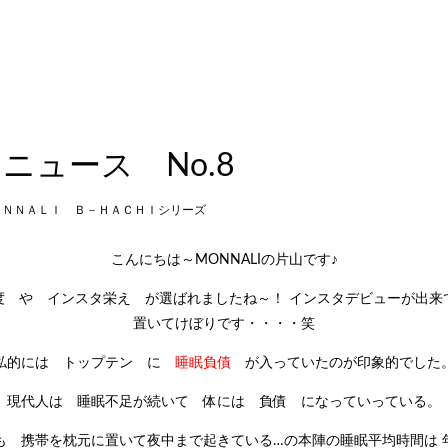
ニュース No.8
ＯＮＮＡＬＩ Ｂ－ＨＡＣＨＩシリーズ
こんにちは～MONNALIの片山です♪
度 や インスタ栄え が選ばれましたね～！ インスタデビューが出
置いてけぼりです・・・・笑
私的には トップテン に
睡眠負債
が入っていたのが印象的でした
現代人は 睡眠不足が続いて 体には 負債 になっていっている。
も 携帯を枕元に置いて夜中まで起きている…の本陣の睡眠平均時間は 