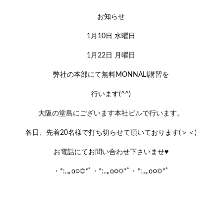
お知らせ
1月10日 水曜日
1月22日 月曜日
弊社の本部にて無料MONNALI講習を
行います(^^)
大阪の堂島にございます本社ビルで行います。
各日、先着20名様で打ち切らせて頂いております(＞＜)
お電話にてお問い合わせ下さいませ♥
・*:..｡o○☼*ﾟ・*:..｡o○☼*ﾟ・*:..｡o○☼*ﾟ