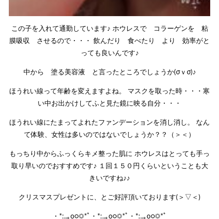
この子を入れて通勤しています♪ ホウレスで コラーゲンを 粘
膜吸収 させるので・・・ 飲んだり 食べたり より 効率がと
っても良いんです♪
中から 塗る美容液 と言ったところでしょうか(σｖσ)♪
ほうれい線って年齢を変えますよね。 マスクを取った時・・・寒
い中お出かけしてふと見た鏡に映る自分・・・
ほうれい線にたまってよれたファンデーションを消し消し。 なん
て体験、女性は多いのではないでしょうか？？（＞＜）
もっちり中からふっくらキメ整った肌に ホウレスはとっても手っ
取り早いのでおすすめです♪ １回１５０円くらいということも大
きいですね♪♪
クリスマスプレゼントに、とご好評頂いております(＞▽＜)
・*:..｡o○☼*ﾟ・*:..｡o○☼*ﾟ・*:..｡o○☼*ﾟ