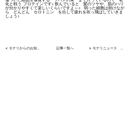
傷ついた細胞を修復する ツバメの巣 まで入っているので 老
化と戦う
プロテインです♪ 飲んでいると 髪のツヤや、肌のハリ
が分かりやすくて楽しいくらいですよ～♪ 弱った細胞は助けなが
ら どんどん セロトニン を出して疲れを吹っ飛ばしていきま
しょう♪
<
>
モナリからのお知らせ
記事一覧へ
モナリニュース No.3