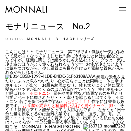
モナリニュース No.2
2017.11.22
ＭＯＮＮＡＬＩ Ｂ－ＨＡＣＨＩシリーズ
こんにちは＾＾ モナリニュース 第二弾です♪ 気候が一気に冬め
いて息が白くなってきましたね!! 急に冷え込むと体は心配なとこ
ろですが、紅葉に関しては緩やかに冷え込むより、 グッと一気に
冷え込むほうがより赤く彩られるそうです
お体が冷えないよう
に気をつけながら、少し風景にも目を向けると素敵な景色が見ら
れるかもしれません♪
綺麗な景色を見
たり、ふぅと息をついたり
心が安らぐことは同時に 体に幸せ
ホルモン が出て お肌も綺麗になり、体も太りにくい体に変え
髪もハリツヤが出てくるのはご存知ですか？？？
幸せホルモン
と呼ばれる
セロトニン
景色や美術館など綺麗なものを見たり
可愛いペットに癒されたり・・・幸せを感じると出てくる セロ
トニン
若さを保つ秘訣ですね♪
ただし！！！
作るには栄養も必
要です。
お豆腐や納豆など植物性たんぱく質やナッツ、卵
～
そ
う！！良質なアミノ酸がとっても大切なんです～
なかなか1日十
分な量を摂取するのは至難の業です。 血管、血液、腸、肌、爪、
髪・・・すべて たんぱく質アミノ酸で 出来ている私たちの体
は な～かなか 十分な量を摂る事が難しいんです・・・
そんな
時こそ MONNALI B-HACHI PROTEIN